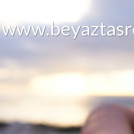
w
w
w
.
b
e
y
a
z
t
a
s
r