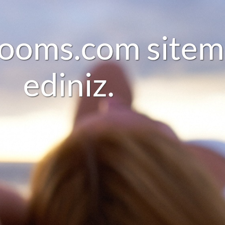
o
o
m
s
.
c
o
m
s
i
t
e
m
e
d
i
n
i
z
.