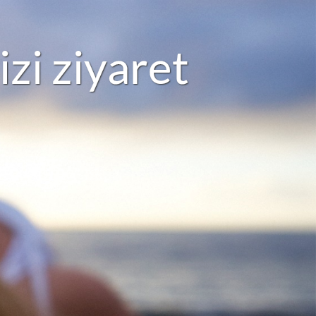
i
z
i
z
i
y
a
r
e
t