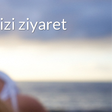
i
z
i
z
i
y
a
r
e
t