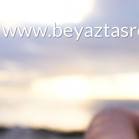
w
w
w
.
b
e
y
a
z
t
a
s
r