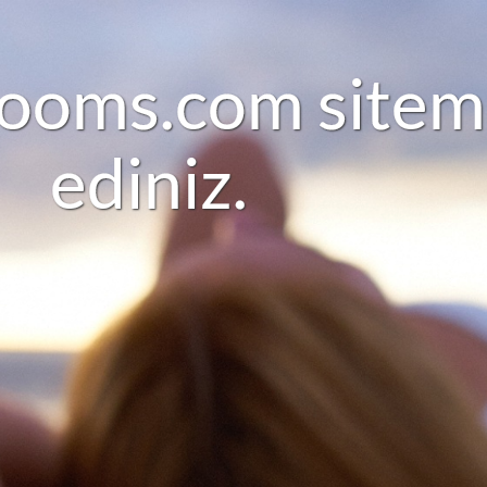
o
o
m
s
.
c
o
m
s
i
t
e
m
e
d
i
n
i
z
.