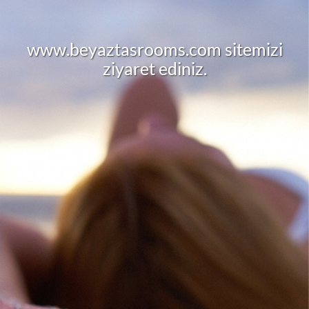
w
w
w
.
b
e
y
a
z
t
a
s
r
o
o
m
s
.
c
o
m
s
i
t
e
m
i
z
i
z
i
y
a
r
e
t
e
d
i
n
i
z
.